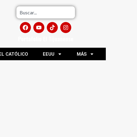
Portafolio El Tijuanense
EL CATÓLICO
EEUU
MÁS