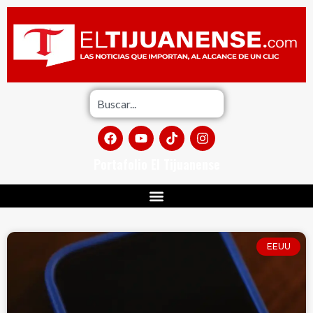
Portafolio El Tijuanense
EEUU