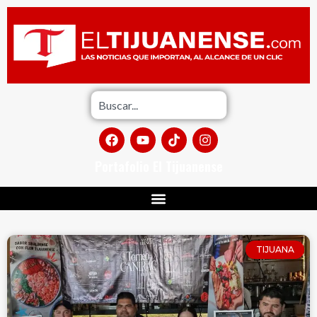
Portafolio El Tijuanense
TIJUANA