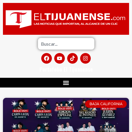
Portafolio El Tijuanense
BAJA CALIFORNIA