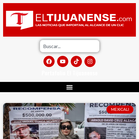
Portafolio El Tijuanense
MEXICALI