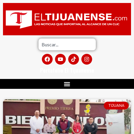
Portafolio El Tijuanense
TIJUANA