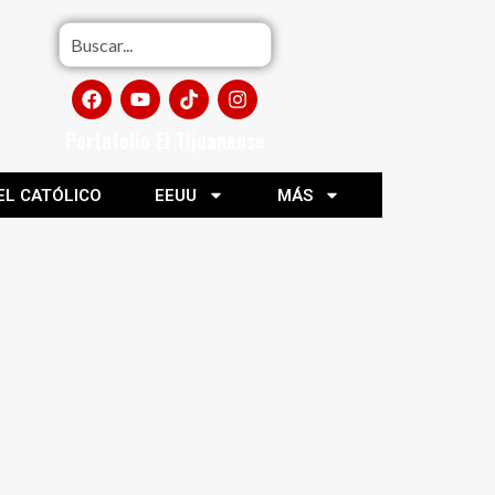
Portafolio El Tijuanense
EL CATÓLICO
EEUU
MÁS