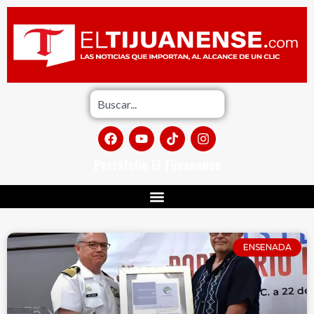
Portafolio El Tijuanense
ENSENADA