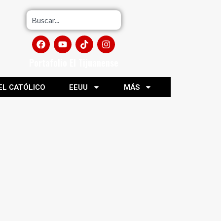
Portafolio El Tijuanense
EL CATÓLICO
EEUU
MÁS