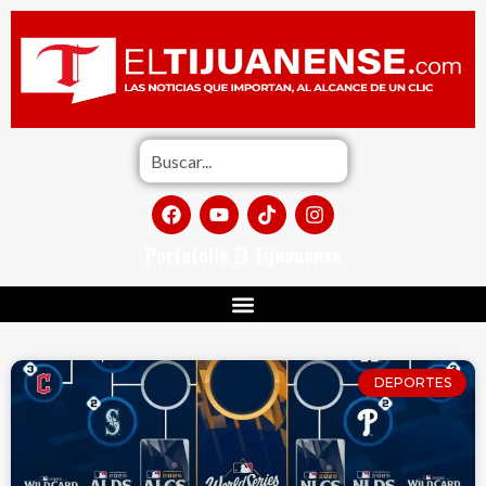
Portafolio El Tijuanense
DEPORTES