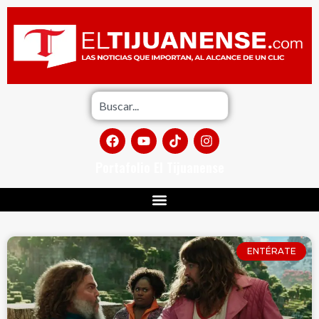
Portafolio El Tijuanense
ENTÉRATE