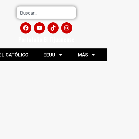
Portafolio El Tijuanense
EL CATÓLICO
EEUU
MÁS