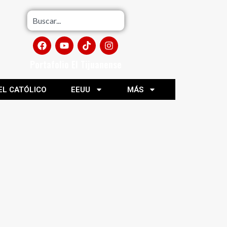
Portafolio El Tijuanense
EL CATÓLICO
EEUU
MÁS