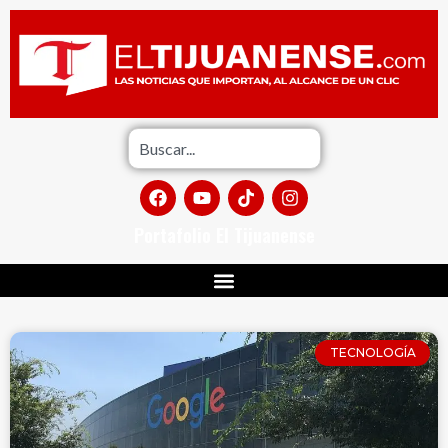
Portafolio El Tijuanense
TECNOLOGÍA