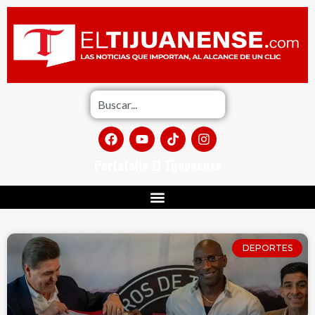
Portafolio El Tijuanense
DEPORTES