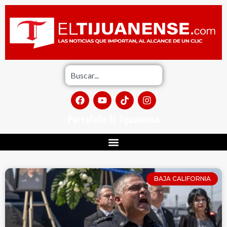
Portafolio El Tijuanense
BAJA CALIFORNIA