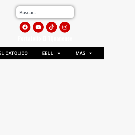
Portafolio El Tijuanense
EL CATÓLICO
EEUU
MÁS