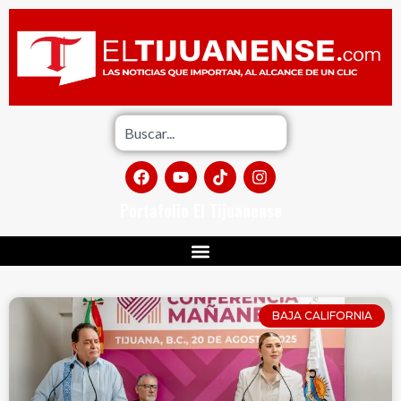
Portafolio El Tijuanense
BAJA CALIFORNIA