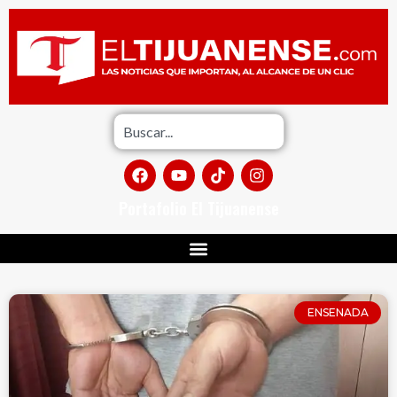
Portafolio El Tijuanense
ENSENADA