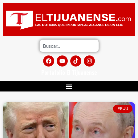
Portafolio El Tijuanense
EEUU