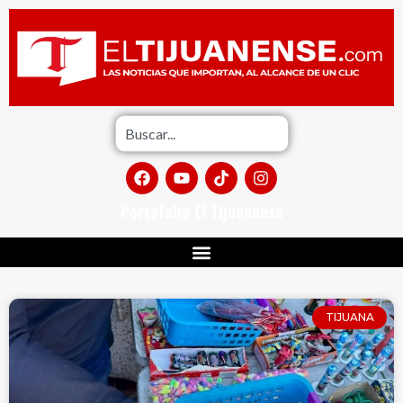
Portafolio El Tijuanense
TIJUANA