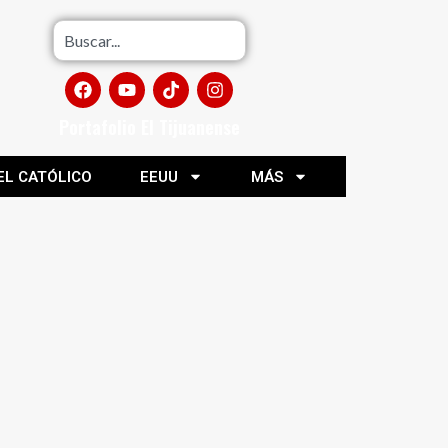
Portafolio El Tijuanense
EL CATÓLICO
EEUU
MÁS