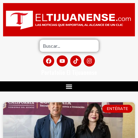
Portafolio El Tijuanense
ENTÉRATE