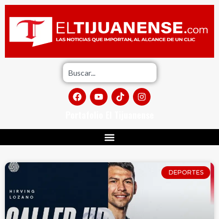
Portafolio El Tijuanense
DEPORTES