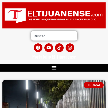
Portafolio El Tijuanense
TIJUANA