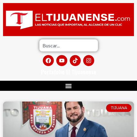
Portafolio El Tijuanense
TIJUANA