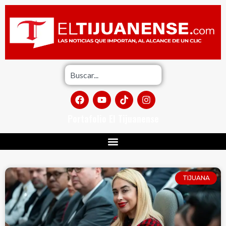
Portafolio El Tijuanense
TIJUANA