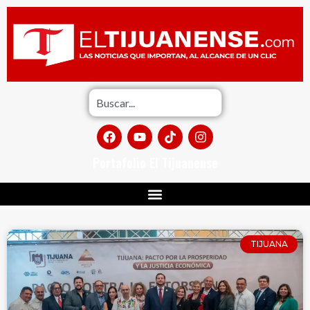
Portafolio El Tijuanense
TIJUANA