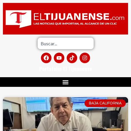
Portafolio El Tijuanense
BAJA CALIFORNIA