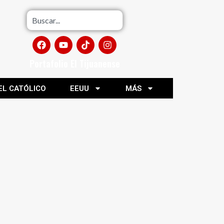
Portafolio El Tijuanense
EL CATÓLICO
EEUU
MÁS