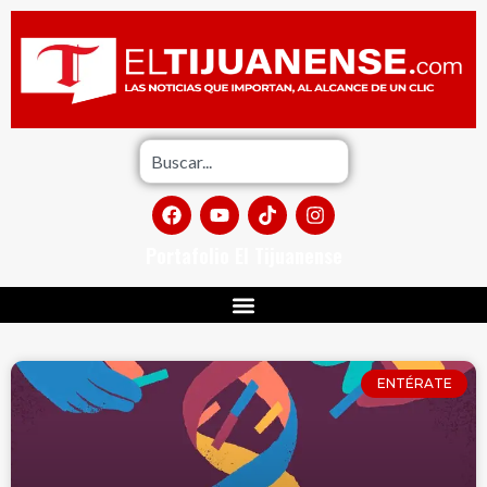
Portafolio El Tijuanense
ENTÉRATE