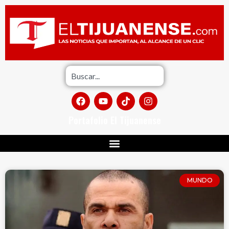
Portafolio El Tijuanense
MUNDO