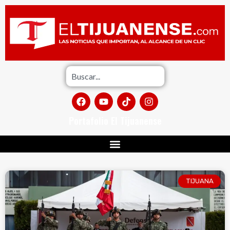
Portafolio El Tijuanense
TIJUANA