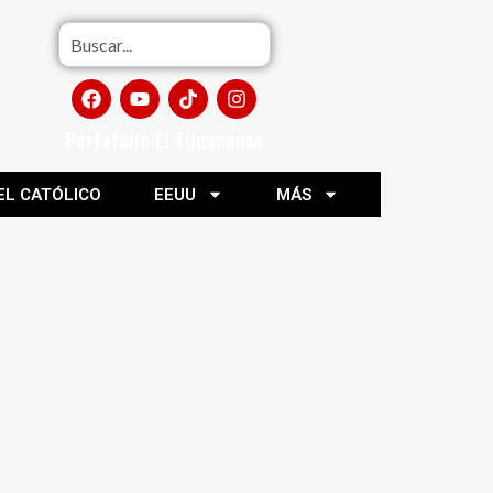
Portafolio El Tijuanense
EL CATÓLICO
EEUU
MÁS