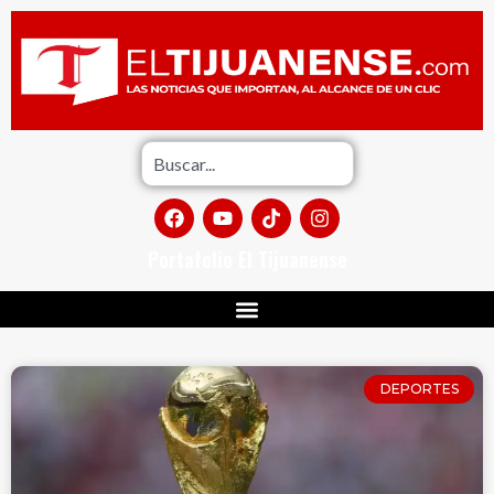
Portafolio El Tijuanense
DEPORTES