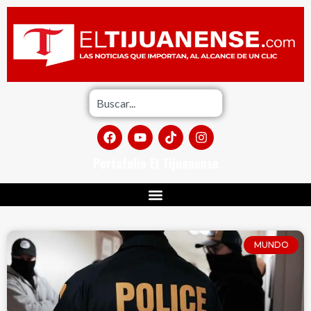
Portafolio El Tijuanense
MUNDO