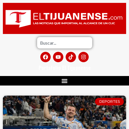
Portafolio El Tijuanense
DEPORTES