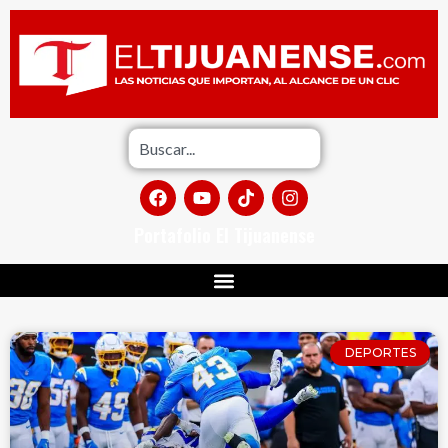
Portafolio El Tijuanense
DEPORTES