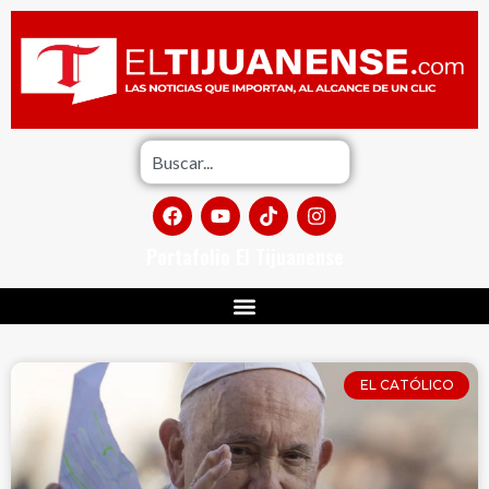
Portafolio El Tijuanense
EL CATÓLICO