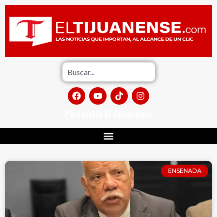
Portafolio El Tijuanense
ENSENADA