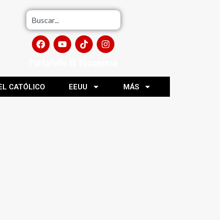
Portafolio El Tijuanense
EL CATÓLICO
EEUU
MÁS