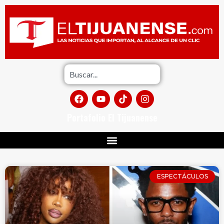
Portafolio El Tijuanense
ESPECTÁCULOS