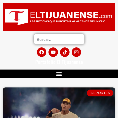
Portafolio El Tijuanense
DEPORTES