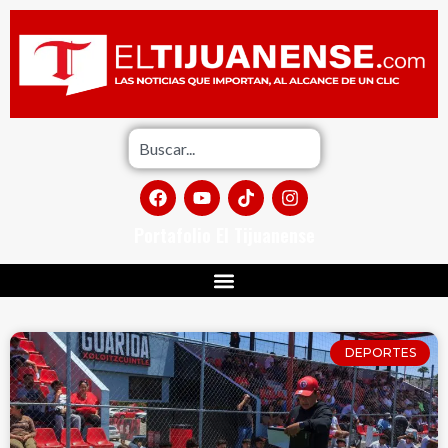
Portafolio El Tijuanense
DEPORTES