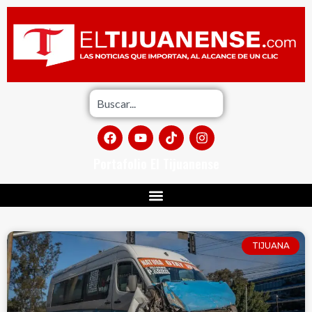
Portafolio El Tijuanense
TIJUANA