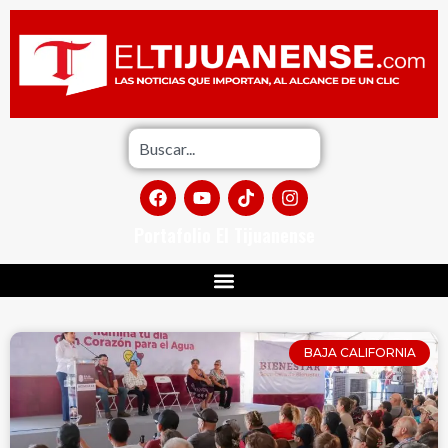
Portafolio El Tijuanense
BAJA CALIFORNIA