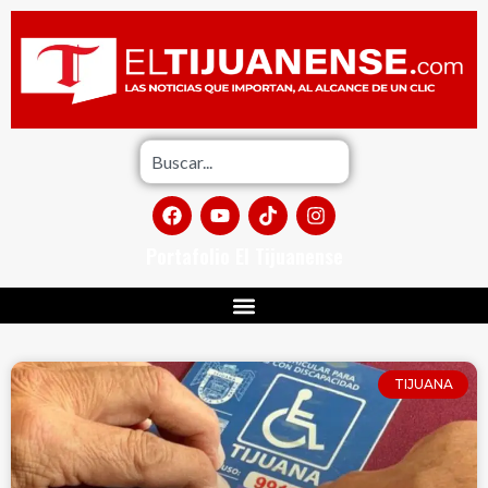
Portafolio El Tijuanense
TIJUANA