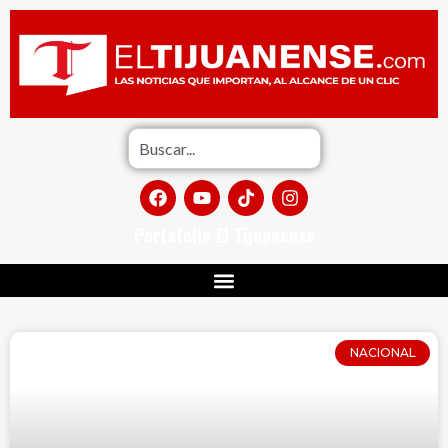
Portafolio El Tijuanense
NACIONAL