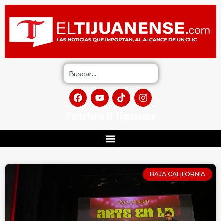
Portafolio El Tijuanense
BAJA CALIFORNIA