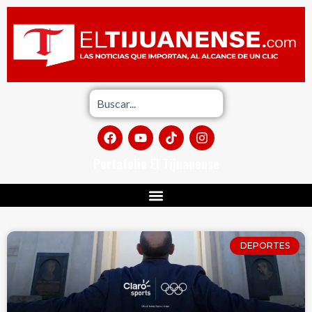
Portafolio El Tijuanense
DEPORTES